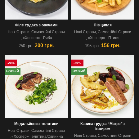
Філе судака з овочами
Пiв ципля
Новi Страви
,
Самостійні Страви
Новi Страви
,
Самостійні Страви
,
«Хоспер» - Риба
,
«Хоспер» - Птиця
200
грн.
156
грн.
250
грн.
195
грн.
-20%
-20%
НОВЫЙ
НОВЫЙ
Медальйони з телятини
Качина грудка “Магре” з
інжиром
Новi Страви
,
Самостійні Страви
Новi Страви
,
Самостійні Страви
,
«Хоспер» Телятина/Свинина