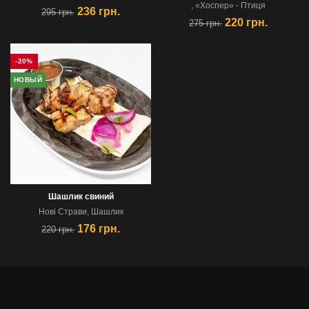
,
«Хоспер» - Птиця
236
грн.
295
грн.
220
грн.
275
грн.
-20%
НОВЫЙ
Шашлик свиний
Новi Страви
,
Шашлик
176
грн.
220
грн.