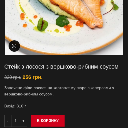
Увеличить
Стейк з лосося з вершково-рибним соусом
256
грн.
320
грн.
Запечене філе лосося на картопляму пюре з каперсами з
вершково-рибним соусом.
Вихiд: 310 г
В КОРЗИНУ