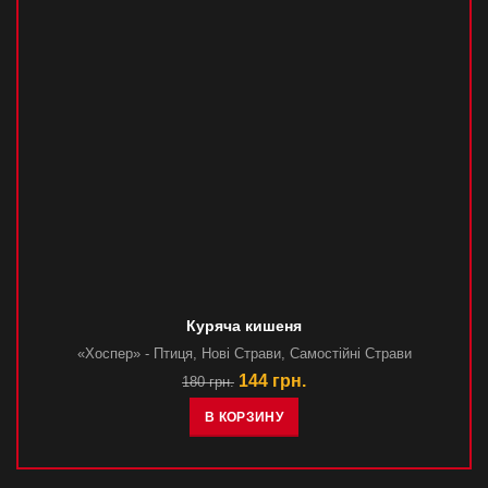
Куряча кишеня
«Хоспер» - Птиця
,
Новi Страви
,
Самостійні Страви
144
грн.
180
грн.
В КОРЗИНУ