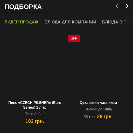
ПОДБОРКА
ЛИДЕР ПРОДАЖ
БЛЮДА ДЛЯ КОМПАНИИ
БЛЮДА В ПЕЧ
-20%
Пиво «CZECH PILSNER» (Euro
Сухарики з часником
Series) 1 лiтр
Закуски до Пива
Пиво AltBier
28
грн.
35
грн.
103
грн.