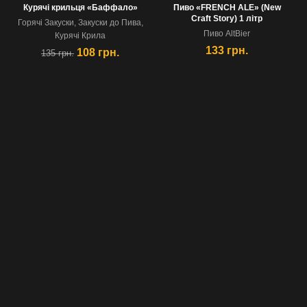
Курячі крильця «Баффало»
Пиво «FRENCH ALE» (New
Craft Story) 1 лiтр
Горячi Закуски
,
Закуски до Пива
,
Пиво AltBier
Курячi Крила
133
грн.
108
грн.
135
грн.