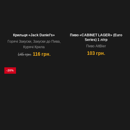
Крильця «Jack Daniel’s»
Пиво «CABINET LAGER» (Euro
Series) 1 лiтр
Горячi Закуски
,
Закуски до Пива
,
Пиво AltBier
Курячi Крила
103
грн.
116
грн.
145
грн.
-20%