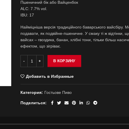
Пшеничний бік або Вайценбок
ALC: 7.7% vol.
IBU: 17
Найміцніша версія традиційного баварського вайсбіру. 
подавати, як подвійне-пшеничне. У смаку ті ж відтінки, щ
вайсах – гвоздика, банан, хлібні тони, тільки більш насич
ефектом, що зігріває.
В КОРЗИНУ
Добавить в Избранные
Категория:
Гостьове Пиво
Поделиться