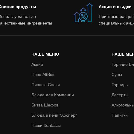
Свежие продукты
Акции и скидки
Используем только
Приятные расцен
качественные ингредиенты
специальных акц
НАШЕ МЕНЮ
НАШЕ МЕ
Акции
Горячие Б
Пиво AltBier
Супы
Пивные Снеки
Гарниры
Блюда для Компании
Десерты
Битва Шефов
Алкогольн
Блюда в печи “Хоспер”
Напитки
Наши Колбасы