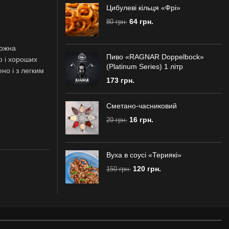
Цибулеві кільця «Фрi»
64
грн.
80
грн.
Можна
Пиво «RAGNAR Doppelbock»
о і хороших
(Platinum Series) 1 лiтр
ено і з легким
173
грн.
Сметано-часниковий
16
грн.
20
грн.
Вуха в соусi «Териякi»
120
грн.
150
грн.