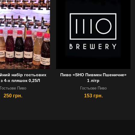
до 30 км
БЕСПЛАТНАЯ ДОСТАВКА МИН. ЗАКАЗ 2000 ГРН.
ДОСТАВКА* 450 ГРН.
iйний набiр гостьових
Пиво «SHO Пивмен Пшеничне»
 з 4-х пляшок 0,25Л
1 лiтр
 в Указанное Вами время.
Гостьове Пиво
Гостьове Пиво
250
грн.
153
грн.