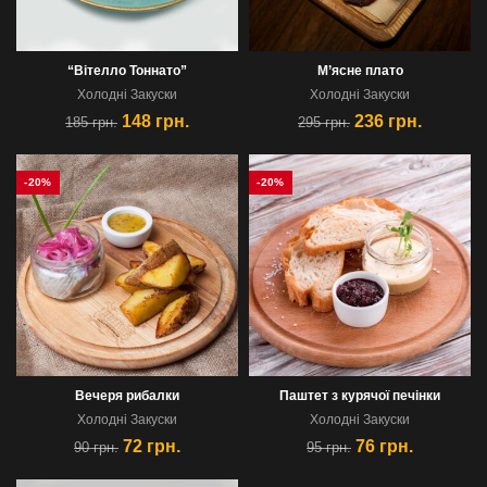
“Вітелло Тоннато”
М’ясне плато
Холоднi Закуски
Холоднi Закуски
148
грн.
236
грн.
185
грн.
295
грн.
-20%
-20%
Вечеря рибалки
Паштет з курячої печінки
Холоднi Закуски
Холоднi Закуски
72
грн.
76
грн.
90
грн.
95
грн.