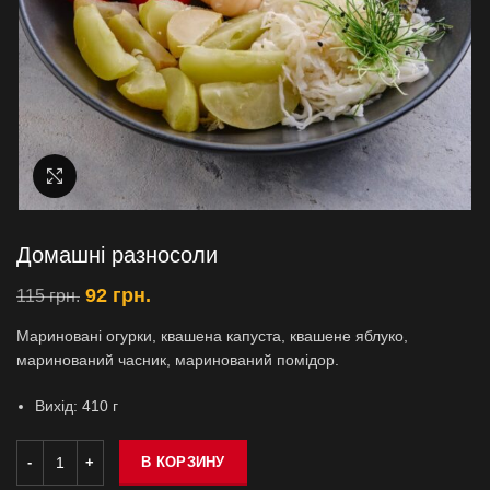
Увеличить
Домашні разносоли
92
грн.
115
грн.
Мариновані огурки, квашена капуста, квашене яблуко,
маринований часник, маринований помідор.
Вихiд: 410 г
В КОРЗИНУ