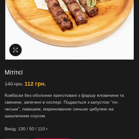
Увеличить
Мітітєї
112
грн.
140
грн.
Ковбаски без оболонки приготовані з фаршу яловичини та
свинини, запечені в хоспері. Подаються з капустою “по-
чеськи”, лавашем, маринованою синьою цибулею иа
шашличним соусом.
Вихiд: 130 / 50 / 110 г