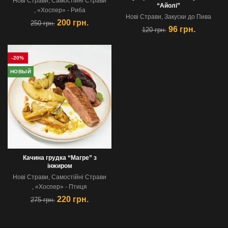
Новi Страви
,
Самостійні Страви
“Айолі”
,
«Хоспер» - Риба
Новi Страви
,
Закуски до Пива
200
грн.
250
грн.
96
грн.
120
грн.
-20%
НОВЫЙ
Качина грудка “Магре” з
інжиром
Новi Страви
,
Самостійні Страви
,
«Хоспер» - Птиця
220
грн.
275
грн.