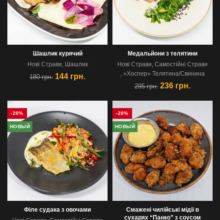
Шашлик курячий
Медальйони з телятини
Новi Страви
,
Шашлик
Новi Страви
,
Самостійні Страви
,
«Хоспер» Телятина/Свинина
144
грн.
180
грн.
236
грн.
295
грн.
-20%
-20%
НОВЫЙ
НОВЫЙ
Філе судака з овочами
Смажені чилійські мідії в
сухарях “Панко” з соусом